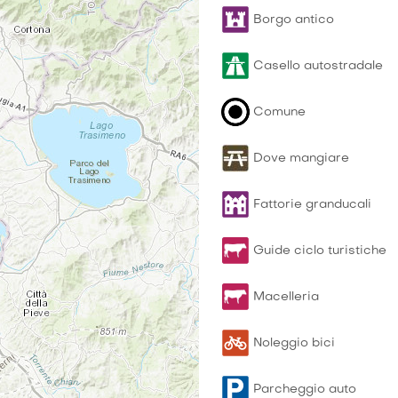
Borgo antico
Casello autostradale
Comune
Dove mangiare
Fattorie granducali
Guide ciclo turistiche
Macelleria
Noleggio bici
Parcheggio auto