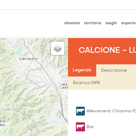
chianina
territorio
luoghi
esperie
CALCIONE - 
Legenda
Descrizione
Scarica GPX
Allevamenti Chianina I
Bar