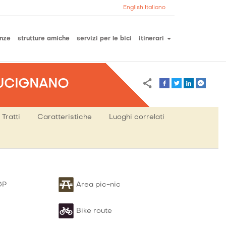
English
Italiano
nze
strutture amiche
servizi per le bici
itinerari
LUCIGNANO
Tratti
Caratteristiche
Luoghi correlati
C
Tip
GP
Area pic-nic
13.
pe
-
Calcio
Km
Bike route
-
L