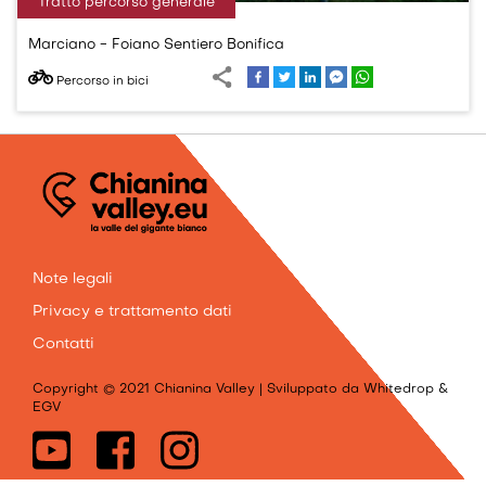
Tratto percorso generale
Marciano - Foiano Sentiero Bonifica
Percorso in bici
INFO
Note legali
Privacy e trattamento dati
Contatti
Copyright © 2021 Chianina Valley | Sviluppato da Whitedrop &
EGV