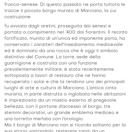
franco-senese. Di questo passato ne porta tuttora le
tracce il piccolo borgo murato di Marciano, la cui
costruzione
fu avviata dagli aretini, proseguita dai senesi e
portata a compimento nel ‘400 dai fiorentini. Il recinto
fortificato, munito di un’unica ed imponente porta, ha
conservato i caratteri dell'insediamento medioevale
ed è dominato da una rocca che è oggi il simbolo
distintivo del Comune. La torre, sede della
guarnigione e costruita con una funzione
prevalentemente militare, è stata recentemente
sottoposta a lavori di restauro che ne hanno
recuperato i solai e che la rendono uno dei principali
luoghi di arte e cultura di Marciano. L’antica cinta
muraria, in parte distrutta o inglobata nelle abitazioni
è impreziosita da un mastio esterno di pregevole
bellezza, con il portone d’accesso al borgo, tre
stemmi decorativi, un grande emblema mediceo e
una torretta merlata con l’orologio.
Ma il borgo di Marciano non si ricorda soltanto per la
sua storia: visitandolo, resterete rapiti da un