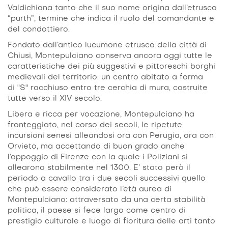
Valdichiana tanto che il suo nome origina dall’etrusco
“purth”, termine che indica il ruolo del comandante e
del condottiero.
Fondato dall’antico lucumone etrusco della città di
Chiusi, Montepulciano conserva ancora oggi tutte le
caratteristiche dei più suggestivi e pittoreschi borghi
medievali del territorio: un centro abitato a forma
di "S" racchiuso entro tre cerchia di mura, costruite
tutte verso il XIV secolo.
Libera e ricca per vocazione, Montepulciano ha
fronteggiato, nel corso dei secoli, le ripetute
incursioni senesi alleandosi ora con Perugia, ora con
Orvieto, ma accettando di buon grado anche
l’appoggio di Firenze con la quale i Poliziani si
allearono stabilmente nel 1300. E’ stato però il
periodo a cavallo tra i due secoli successivi quello
che può essere considerato l’età aurea di
Montepulciano: attraversato da una certa stabilità
politica, il paese si fece largo come centro di
prestigio culturale e luogo di fioritura delle arti tanto