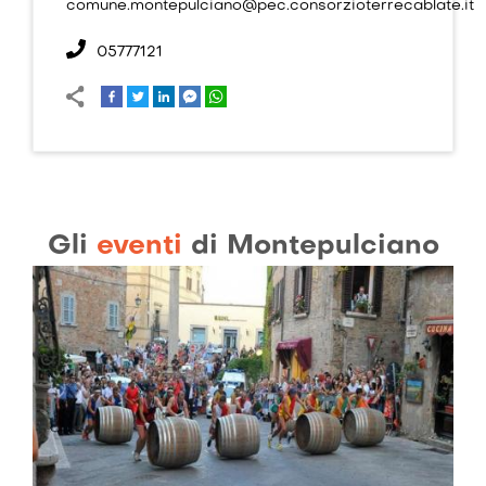
comune.montepulciano@pec.consorzioterrecablate.it
05777121
Gli
eventi
di Montepulciano