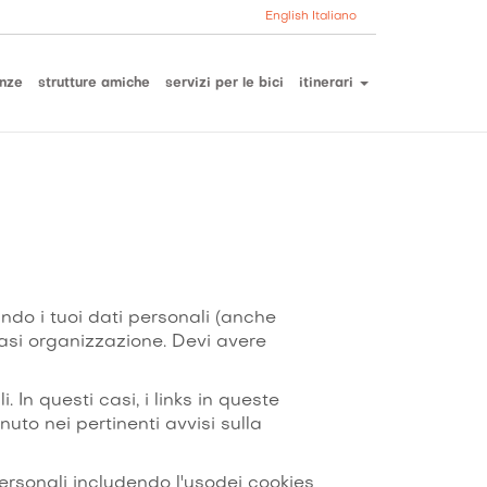
English
Italiano
nze
strutture amiche
servizi per le bici
itinerari
ando i tuoi dati personali (anche
iasi organizzazione. Devi avere
 In questi casi, i links in queste
uto nei pertinenti avvisi sulla
personali includendo l'usodei cookies