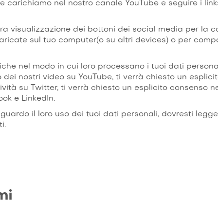
 carichiamo nel nostro canale YouTube e seguire i link
tra visualizzazione dei bottoni dei social media per la 
aricate sul tuo computer(o su altri devices) o per compo
iche nel modo in cui loro processano i tuoi dati personal
dei nostri video su YouTube, ti verrà chiesto un esplici
vità su Twitter, ti verrà chiesto un esplicito consenso nel
ok e LinkedIn.
rdo il loro uso dei tuoi dati personali, dovresti leggere
i.
mi