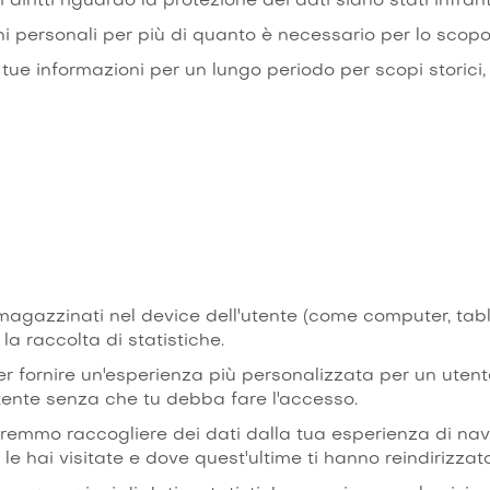
diritti riguardo la protezione dei dati siano stati infrant
 personali per più di quanto è necessario per lo scopo 
informazioni per un lungo periodo per scopi storici, sta
mmagazzinati nel device dell'utente (come computer, tablet
la raccolta di statistiche.
er fornire un'esperienza più personalizzata per un ute
 utente senza che tu debba fare l'accesso.
remmo raccogliere dei dati dalla tua esperienza di navig
e hai visitate e dove quest'ultime ti hanno reindirizzato