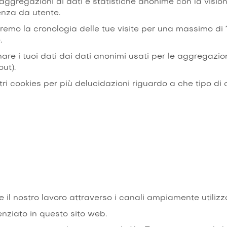
ggregazioni di dati e statistiche anonime con la visio
ienza da utente.
rremo la cronologia delle tue visite per una massimo di
.
are i tuoi dati dai dati anonimi usati per le aggregazioni
ut).
ri cookies per più delucidazioni riguardo a che tipo di co
 il nostro lavoro attraverso i canali ampiamente utiliz
enziato in questo sito web.