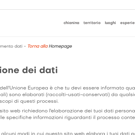
chianina
territorio
luoghi
esperie
amento dati
-
Torna alla
Homepage
ione dei dati
gge dell'Unione Europea è che tu devi essere informato qu
li) sono elaborati (raccolti-usati-conservati) da quals
 scopi di questi processi.
sito web richiedono l'elaborazione dei tuoi dati personali.
lle specifiche informazioni riguardanti il processo conten
alcuni modi in cui questo sito web elabora i tuoi dati 