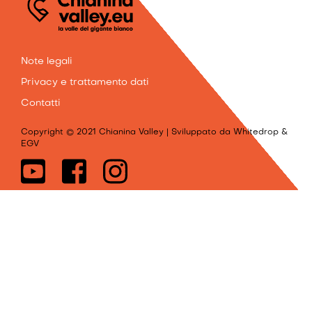
INFO
Note legali
Privacy e trattamento dati
Contatti
Copyright © 2021 Chianina Valley | Sviluppato da Whitedrop &
EGV