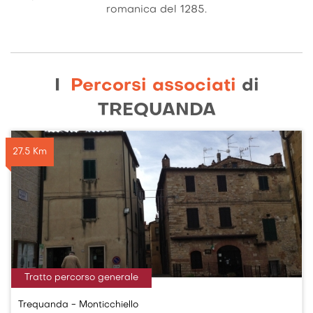
romanica del 1285.
I
Percorsi associati
di
TREQUANDA
27.5 Km
Tratto percorso generale
Trequanda - Monticchiello