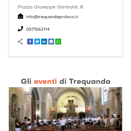
Piazza Giuseppe Garibaldi, 8
info@trequandaproloco.it
0577662114
Gli
eventi
di Trequanda