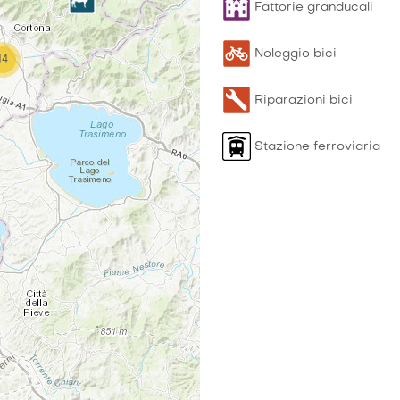
Fattorie granducali
Noleggio bici
14
Riparazioni bici
Stazione ferroviaria