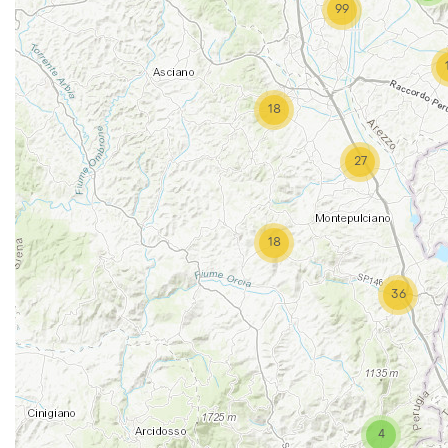
99
18
27
18
36
4