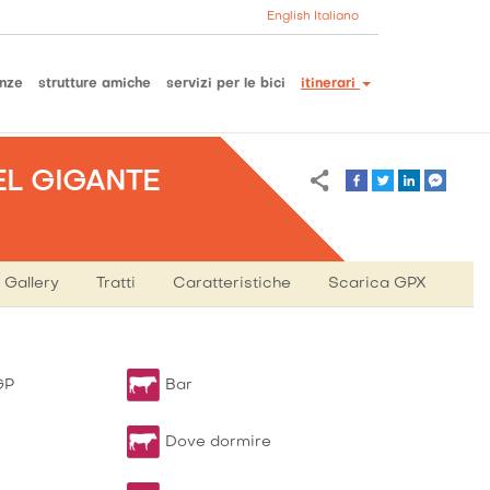
English
Italiano
nze
strutture amiche
servizi per le bici
itinerari
L GIGANTE
Gallery
Tratti
Caratteristiche
Scarica GPX
P
Ti
GP
Bar
13.
att
d
Percor
Perco
Senti
Km
Dove dormire
trasver
gener
della
lu
G
Pe
Bonifi
(k