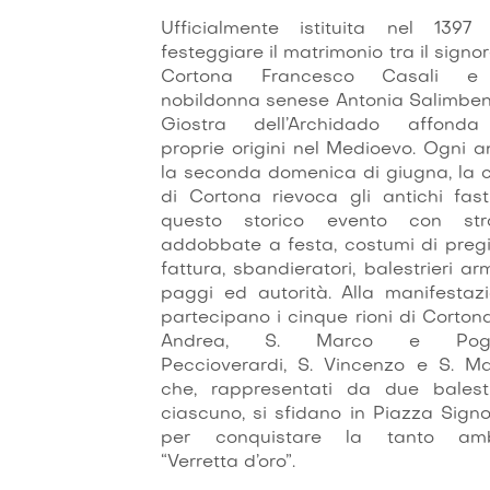
Ufficialmente istituita nel 1397
festeggiare il matrimonio tra il signor
Cortona Francesco Casali e
nobildonna senese Antonia Salimbeni
Giostra dell’Archidado affonda
proprie origini nel Medioevo. Ogni a
la seconda domenica di giugna, la c
di Cortona rievoca gli antichi fast
questo storico evento con str
addobbate a festa, costumi di preg
fattura, sbandieratori, balestrieri arm
paggi ed autorità. Alla manifestaz
partecipano i cinque rioni di Cortona
Andrea, S. Marco e Pogg
Peccioverardi, S. Vincenzo e S. Ma
che, rappresentati da due balestr
ciascuno, si sfidano in Piazza Signor
per conquistare la tanto amb
“Verretta d’oro”.