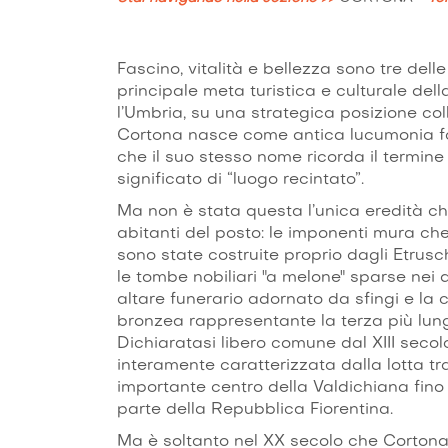
Fascino, vitalità e bellezza sono tre del
principale meta turistica e culturale del
l’Umbria, su una strategica posizione col
Cortona nasce come antica lucumonia fa
che il suo stesso nome ricorda il termine
significato di “luogo recintato”.
Ma non è stata questa l’unica eredità che
abitanti del posto: le imponenti mura che
sono state costruite proprio dagli Etrusch
le tombe nobiliari "a melone" sparse nei 
altare funerario adornato da sfingi e la
bronzea rappresentante la terza più lung
Dichiaratasi libero comune dal XIII secol
interamente caratterizzata dalla lotta t
importante centro della Valdichiana fino a
parte della Repubblica Fiorentina.
Ma è soltanto nel XX secolo che Cortona 