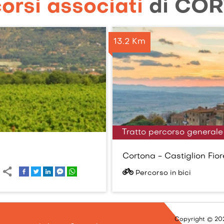
orsi associati
di
COR
13.2 Km
Tratto percorso generale
Cortona - Castiglion Fior
Percorso in bici
Copyright © 202