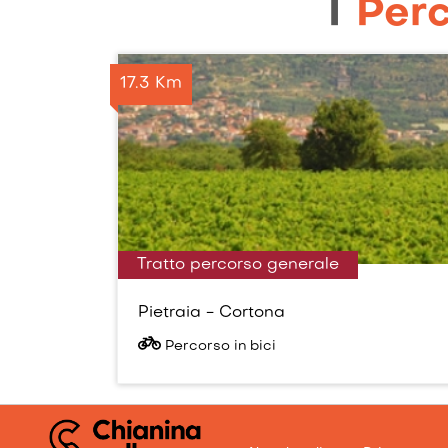
I
Perc
17.3 Km
Tratto percorso generale
Pietraia - Cortona
Percorso in bici