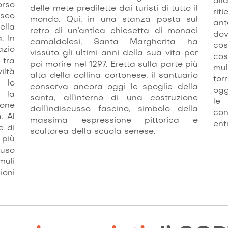
all
rso
delle mete predilette dai turisti di tutto il
rit
seo
mondo. Qui, in una stanza posta sul
ant
ella
retro di un’antica chiesetta di monaci
dov
. In
camaldolesi, Santa Margherita ha
co
azio
vissuto gli ultimi anni della sua vita per
cos
 tra
poi morire nel 1297. Eretta sulla parte più
mul
iltà
alta della collina cortonese, il santuario
tor
lo
conserva ancora oggi le spoglie della
ogg
, la
santa, all’interno di una costruzione
le
ione
dall’indiscusso fascino, simbolo della
con
. Al
massima espressione pittorica e
ent
e di
scultorea della scuola senese.
più
fuso
muli
ioni