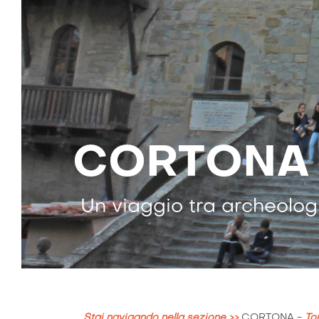
CORTONA
Un viaggio tra archeologi
Stai navigando nella sezione >>
CORTONA
-
To