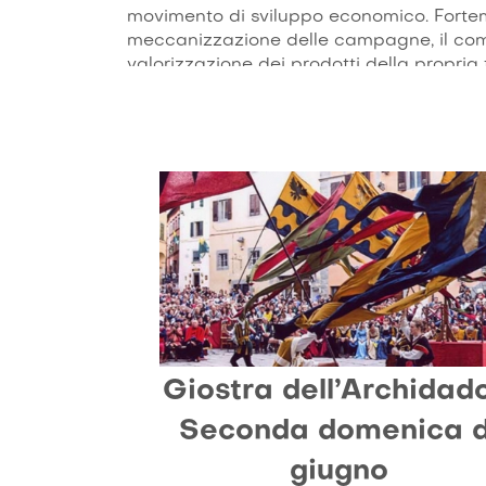
movimento di sviluppo economico. Fortemen
meccanizzazione delle campagne, il com
valorizzazione dei prodotti della propri
vinicola fondata sui vitigni di syrah, l’e
“chianina” dà infatti vita ad un binomio e
Sede di rilevanti scavi archeologici, come
di festival di fama internazionale, Corto
della vallata: un centro ricco di storia in
territorio con una vivacità culturale di
Giostra dell’Archidado
Seconda domenica d
giugno