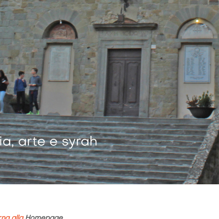
a, arte e syrah
rna alla
Homepage