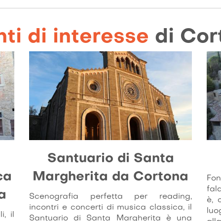
ti di interesse
di Cor
Santuario di Santa
ca
Margherita da Cortona
Fon
fal
a
Scenografia perfetta per reading,
è, 
incontri e concerti di musica classica, il
luo
, il
Santuario di Santa Margherita è una