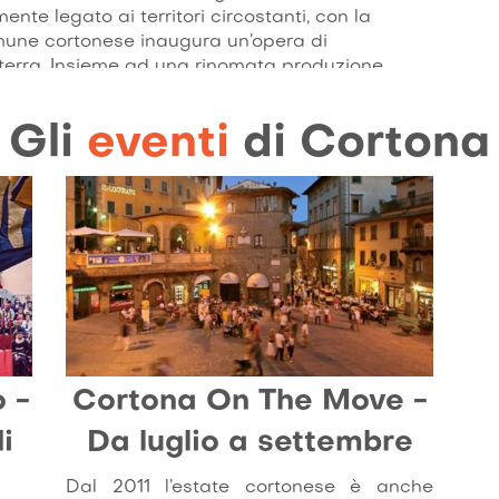
te legato ai territori circostanti, con la
une cortonese inaugura un’opera di
a terra. Insieme ad una rinomata produzione
saltazione della pregiata carne bovina di razza
no-gastronomico tra i più apprezzati in Italia.
Gli
eventi
di Cortona
 i famosi Scavi del Sodo, di fiere antiquarie e
na è ancora oggi uno dei luoghi più suggestivi
 grado di coniugare le antiche tradizioni del
 stampo decisamente moderno.
 -
Cortona On The Move -
i
Da luglio a settembre
Dal 2011 l’estate cortonese è anche