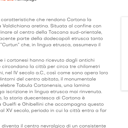
le caratteristiche che rendono Cortona la
la Valdichiana aretina. Situata al confine con
linare al centro della Toscana sud-orientale,
cente parte della dodecapoli etrusca tanto
 “Curtun” che, in lingua etrusca, assumeva il
 i cortonesi hanno ricevuto dagli antichi
 circondano la città per circa tre chilometri
i, nel IV secolo a.C., così come sono opera loro
dintorni del centro abitato, il monumentale
 celebre Tabula Cortonensis, una lamina
a iscrizione in lingua etrusca mai rinvenuta.
o, la storia duecentesca di Cortona è
ra Guelfi e Ghibellini che accompagna questo
l XV secolo, periodo in cui la città entra a far
diventa il centro nevralgico di un consistente