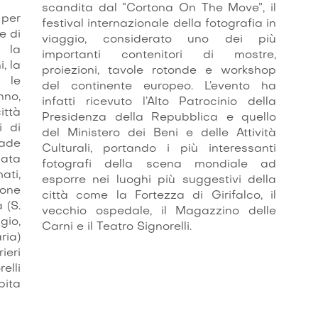
scandita dal “Cortona On The Move”, il
 per
festival internazionale della fotografia in
e di
viaggio, considerato uno dei più
 la
importanti contenitori di mostre,
, la
proiezioni, tavole rotonde e workshop
 le
del continente europeo. L’evento ha
nno,
infatti ricevuto l’Alto Patrocinio della
ittà
Presidenza della Repubblica e quello
i di
del Ministero dei Beni e delle Attività
ade
Culturali, portando i più interessanti
iata
fotografi della scena mondiale ad
ati,
esporre nei luoghi più suggestivi della
ione
città come la Fortezza di Girifalco, il
 (S.
vecchio ospedale, il Magazzino delle
io,
Carni e il Teatro Signorelli.
ria)
ieri
elli
ita