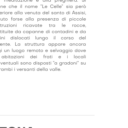
a meditazione e alla preghiera. Si
iene che il nome “Le Celle” sia però
eriore alla venuta del santo di Assisi,
uto forse alla presenza di piccole
struzioni ricavate tra le rocce,
tituite da capanne di contadini e da
ini dislocati lungo il corso del
rente. La struttura appare ancora
i un luogo remoto e selvaggio dove
 abitazioni dei frati e i locali
ventuali sono disposti “a gradoni” su
rambi i versanti della valle.