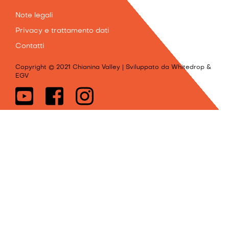
INFO
Note legali
Privacy e trattamento dati
Contatti
Copyright © 2021 Chianina Valley | Sviluppato da Whitedrop &
EGV