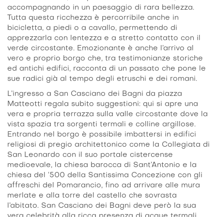
accompagnando in un paesaggio di rara bellezza.
Tutta questa ricchezza è percorribile anche in
bicicletta, a piedi o a cavallo, permettendo di
apprezzarla con lentezza e a stretto contatto con il
verde circostante. Emozionante è anche l’arrivo al
vero e proprio borgo che, tra testimonianze storiche
ed antichi edifici, racconta di un passato che pone le
sue radici già al tempo degli etruschi e dei romani.
L’ingresso a San Casciano dei Bagni da piazza
Matteotti regala subito suggestioni: qui si apre una
vera e propria terrazza sulla valle circostante dove la
vista spazia tra sorgenti termali e colline argillose.
Entrando nel borgo è possibile imbattersi in edifici
religiosi di pregio architettonico come la Collegiata di
San Leonardo con il suo portale cistercense
medioevale, la chiesa barocca di Sant’Antonio e la
chiesa del ‘500 della Santissima Concezione con gli
affreschi del Pomarancio, fino ad arrivare alle mura
merlate e alla torre del castello che sovrasta
l’abitato. San Casciano dei Bagni deve però la sua
vera celebrità alla ricca presenza di acque termali