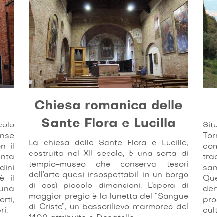
Chiesa romanica delle
Sante Flora e Lucilla
colo
Sit
unse
Tor
La chiesa delle Sante Flora e Lucilla,
n il
com
costruita nel XII secolo, è una sorta di
anta
tra
tempio-museo che conserva tesori
dini
sa
dell’arte quasi insospettabili in un borgo
è il
Que
di così piccole dimensioni. L’opera di
 una
den
maggior pregio è la lunetta del “Sangue
rti,
pr
di Cristo”, un bassorilievo marmoreo del
ri.
cul