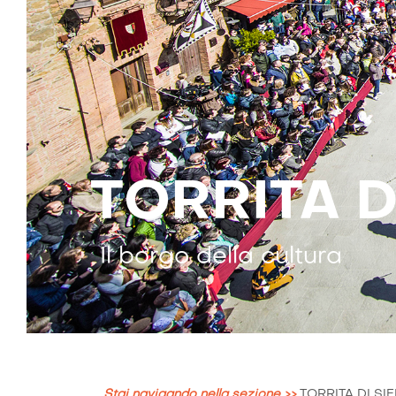
TORRITA D
Il borgo della cultura
Stai navigando nella sezione >>
TORRITA DI SI