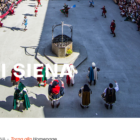
I SIENA
ENA
-
Torna alla
Homepage