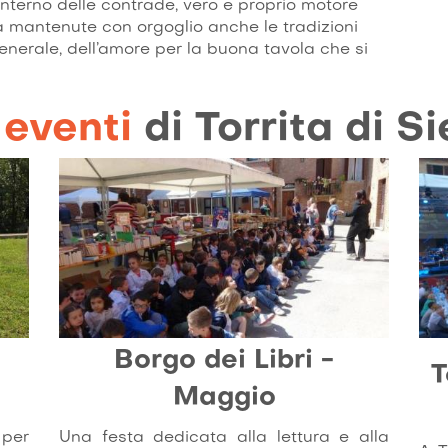
l’interno delle contrade, vero e proprio motore
a mantenute con orgoglio anche le tradizioni
n generale, dell’amore per la buona tavola che si
Infine Torrita di Siena è nota per la sua
za di molte manifestazioni di richiamo nazionale
rita Blues o il Borgo dei Libri.
i
eventi
di Torrita di S
Borgo dei Libri -
T
Maggio
 per
Una festa dedicata alla lettura e alla