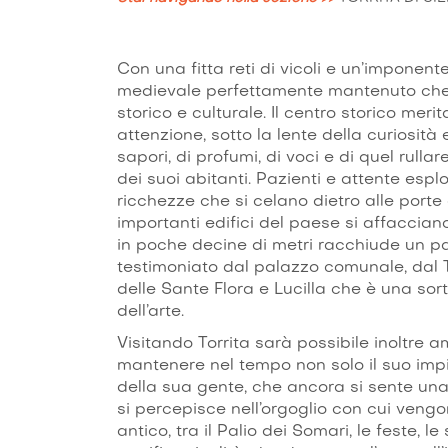
Con una fitta reti di vicoli e un’imponent
medievale perfettamente mantenuto che pr
storico e culturale. Il centro storico mer
attenzione, sotto la lente della curiosità 
sapori, di profumi, di voci e di quel rull
dei suoi abitanti. Pazienti e attente espl
ricchezze che si celano dietro alle porte d
importanti edifici del paese si affaccian
in poche decine di metri racchiude un pa
testimoniato dal palazzo comunale, dal 
delle Sante Flora e Lucilla che è una sor
dell’arte.
Visitando Torrita sarà possibile inoltre a
mantenere nel tempo non solo il suo impi
della sua gente, che ancora si sente una
si percepisce nell’orgoglio con cui vengo
antico, tra il Palio dei Somari, le feste, l