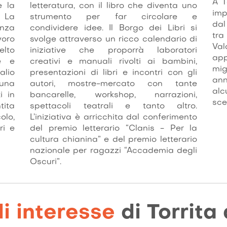
A T
e la
letteratura, con il libro che diventa uno
imp
 La
strumento per far circolare e
dal
enza
condividere idee. Il Borgo dei Libri si
tr
voro
svolge attraverso un ricco calendario di
Val
elto
iniziative che proporrà laboratori
app
e e
creativi e manuali rivolti ai bambini,
mig
alio
presentazioni di libri e incontri con gli
ann
nuna
autori, mostre-mercato con tante
alc
i in
bancarelle, workshop, narrazioni,
sce
tita
spettacoli teatrali e tanto altro.
olo,
L’iniziativa è arricchita dal conferimento
ri e
del premio letterario “Clanis - Per la
cultura chianina” e del premio letterario
nazionale per ragazzi “Accademia degli
Oscuri”.
di interesse
di Torrita