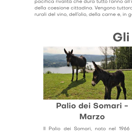
pacifica rivalità che dura tutto l’anno al
della coesione cittadina. Vengono tuttor
rurali del vino, dell’olio, della carne e, i
tramanda di generazione in generazione. 
intensa attività culturale, con la presen
in ambito musicale e letterario come il Tor
Gl
Palio dei Somari -
Marzo
Il Palio dei Somari, nato nel 1966