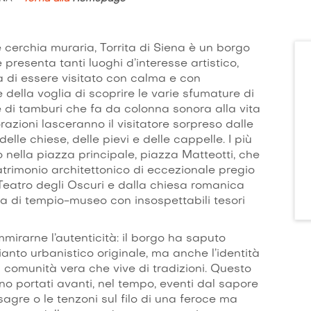
e cerchia muraria, Torrita di Siena è un borgo
esenta tanti luoghi d’interesse artistico,
ita di essere visitato con calma e con
e della voglia di scoprire le varie sfumature di
are di tamburi che fa da colonna sonora alla vita
orazioni lasceranno il visitatore sorpreso dalle
elle chiese, delle pievi e delle cappelle. I più
o nella piazza principale, piazza Matteotti, che
trimonio architettonico di eccezionale pregio
Teatro degli Oscuri e dalla chiesa romanica
ta di tempio-museo con insospettabili tesori
mmirarne l’autenticità: il borgo ha saputo
anto urbanistico originale, ma anche l’identità
 comunità vera che vive di tradizioni. Questo
no portati avanti, nel tempo, eventi dal sapore
e sagre o le tenzoni sul filo di una feroce ma