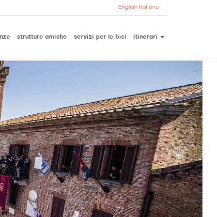
English
Italiano
nze
strutture amiche
servizi per le bici
itinerari