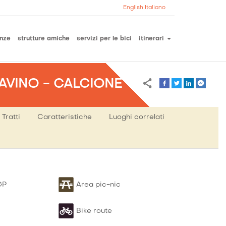
English
Italiano
nze
strutture amiche
servizi per le bici
itinerari
AVINO - CALCIONE
Tratti
Caratteristiche
Luoghi correlati
M
Tip
GP
Area pic-nic
13.
pe
S
Mont
Km
Bike route
San
S