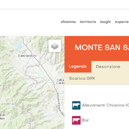
chianina
territorio
luoghi
esperie
MONTE SAN S
Legenda
Descrizione
Scarica GPX
Allevamenti Chianina I
Bar