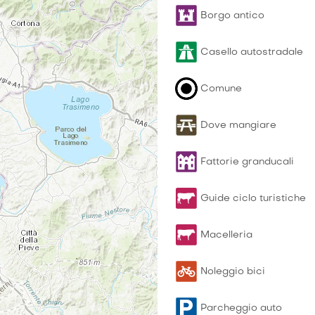
Borgo antico
Casello autostradale
Comune
Dove mangiare
Fattorie granducali
Guide ciclo turistiche
Macelleria
Noleggio bici
Parcheggio auto